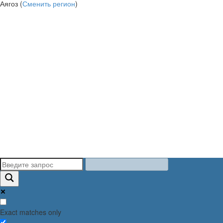
Аягоз (
Сменить регион
)
Exact matches only