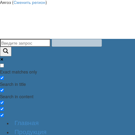
Аягоз (
Сменить регион
)
Exact matches only
Search in title
Search in content
Главная
Продукция