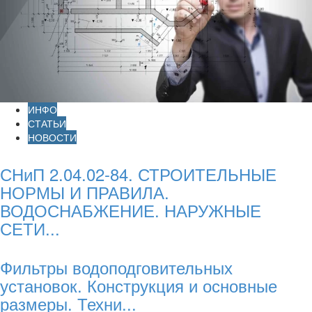
ИНФО
СТАТЬИ
НОВОСТИ
СНиП 2.04.02-84. СТРОИТЕЛЬНЫЕ
НОРМЫ И ПРАВИЛА.
ВОДОСНАБЖЕНИЕ. НАРУЖНЫЕ
СЕТИ...
Фильтры водоподговительных
установок. Конструкция и основные
размеры. Техни...