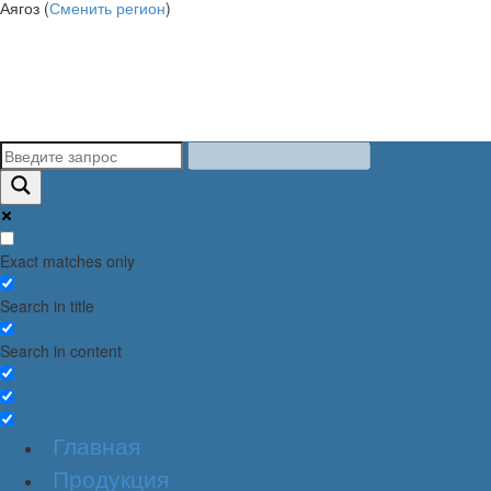
Аягоз (
Сменить регион
)
Exact matches only
Search in title
Search in content
Главная
Продукция