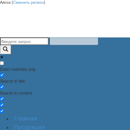
Аягоз (
Сменить регион
)
Exact matches only
Search in title
Search in content
Главная
Продукция