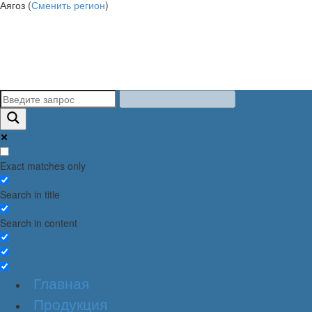
Аягоз (
Сменить регион
)
Exact matches only
Search in title
Search in content
Главная
Продукция