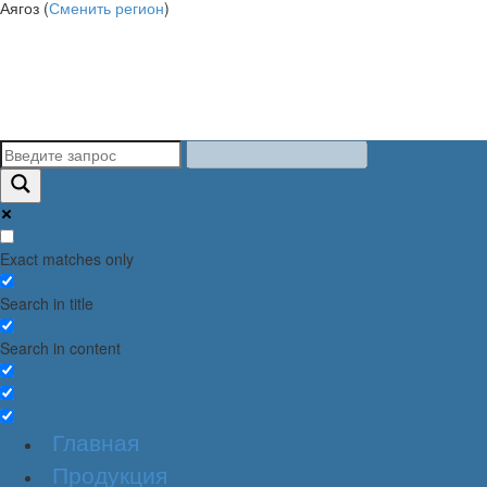
Аягоз (
Сменить регион
)
Exact matches only
Search in title
Search in content
Главная
Продукция