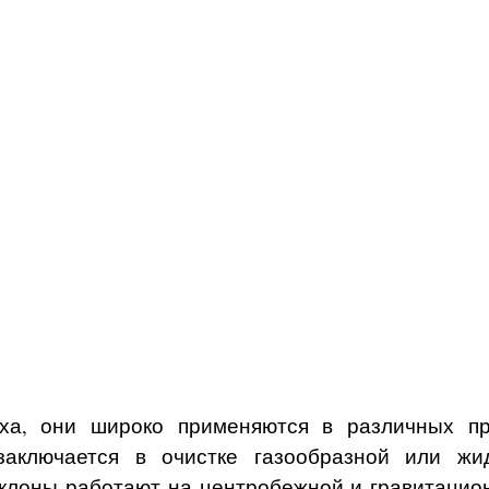
ха, они широко применяются в различных п
 заключается в очистке газообразной или ж
клоны работают на центробежной и гравитацион