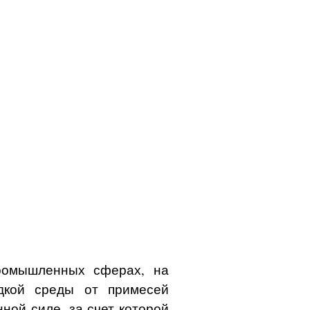
ромышленных сферах, на
идкой среды от примесей
ной силе, за счет которой