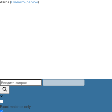
Аягоз (
Сменить регион
)
Exact matches only