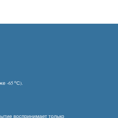
о
же -65
С).
рытие воспринимает только